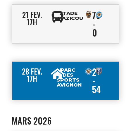
76
21 FEV.
STADE
MAZICOU
17H
-
0
2
28 FEV.
PARC
DES
17H
-
SPORTS
AVIGNON
54
MARS 2026