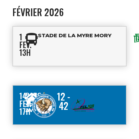
FÉVRIER 2026
1
STADE DE LA MYRE MORY
FEV.
13H
12 -
14
PARC
DES
FEV.
42
SPORTS
17H
AVIGNON