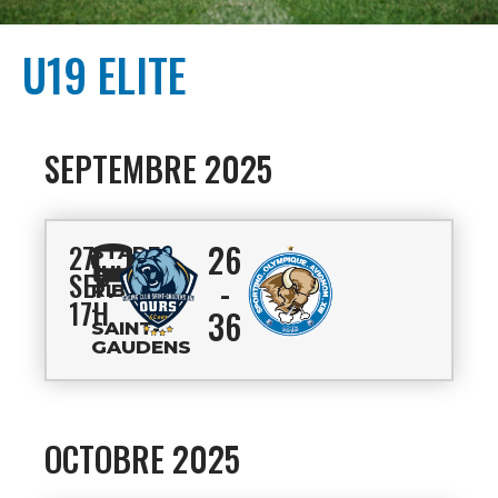
U19 ELITE
SEPTEMBRE 2025
26
27
STADE
JULES
SEP.
-
RIBET
17H
-
36
SAINT-
GAUDENS
OCTOBRE 2025