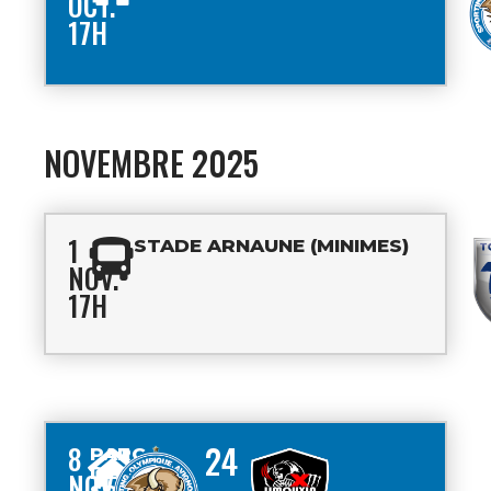
OCT.
17H
NOVEMBRE 2025
1
STADE ARNAUNE (MINIMES)
NOV.
17H
24
8
PARC
DES
NOV.
SPORTS