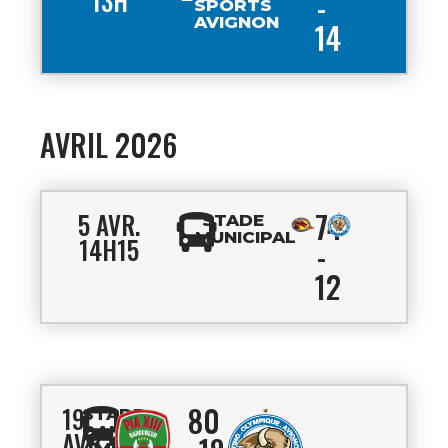
13H
-
SPORTS
AVIGNON
14
AVRIL 2026
74
5 AVR.
STADE
MUNICIPAL
14H15
-
12
80
19
STADE
DANIEL
AVR.