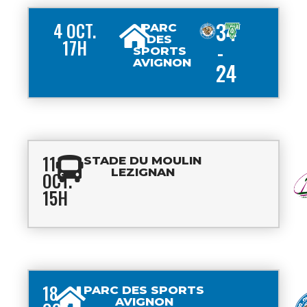
34
4 OCT.
PARC
DES
17H
-
SPORTS
AVIGNON
24
11
STADE DU MOULIN
LEZIGNAN
OCT.
15H
18
PARC DES SPORTS
AVIGNON