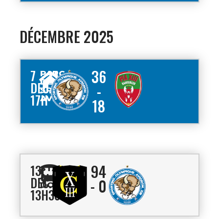
DÉCEMBRE 2025
36
7
PARC
DES
DEC.
-
SPORTS
17H
AVIGNON
18
94
13
STADE
ALBERT
DEC.
- 0
DOMEC
13H30