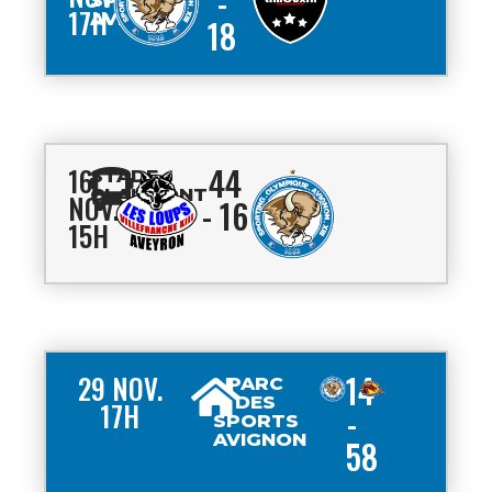
-
17H
AVIGNON
18
44
16
STADE
CLAIRFONT
NOV.
- 16
15H
14
29 NOV.
PARC
DES
17H
-
SPORTS
AVIGNON
58