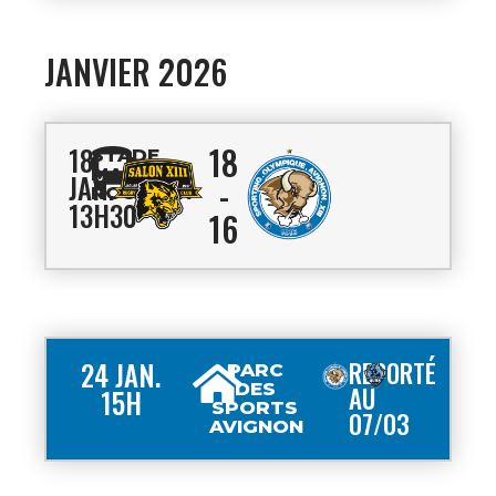
JANVIER 2026
18
18
STADE
MARCEL
JAN.
-
ROUSTAN
13H30
16
24 JAN.
REPORTÉ
PARC
DES
AU
15H
SPORTS
07/03
AVIGNON