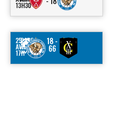
- 18
AMBERT
13H30
18 -
25
PARC
DES
AVR.
66
SPORTS
17H
AVIGNON